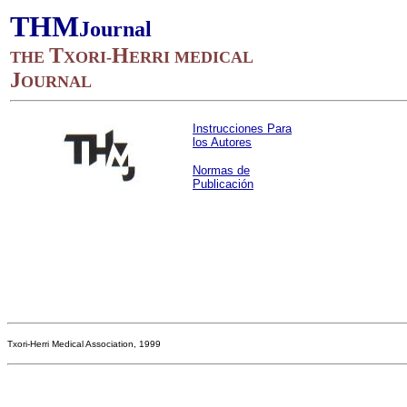
THM
Journal
T
H
THE
XORI-
ERRI MEDICAL
J
OURNAL
Instrucciones Para
los Autores
Normas de
Publicación
Txori-Herri Medical Association, 1999