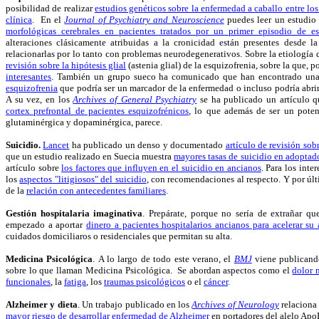
posibilidad de realizar
estudios genéticos sobre la enfermedad a caballo entre los 
clínica
. En el
Journal of Psychiatry and Neuroscience
puedes leer un estudi
morfológicas cerebrales en pacientes tratados por un primer episodio de es
alteraciones clásicamente atribuidas a la cronicidad están presentes desde l
relacionarlas por lo tanto con problemas neurodegenerativos. Sobre la etiologí
revisión sobre la hipótesis glial
(astenia glial) de la esquizofrenia, sobre la que, 
interesantes
. También un grupo sueco ha comunicado que han encontrado un
esquizofrenia
que podría ser un marcador de la enfermedad o incluso podría abrir 
A su vez, en los
Archives of General Psychiatry
se ha publicado un artículo 
cortex prefrontal de pacientes esquizofrénicos
, lo que además de ser un potenc
glutaminérgica y dopaminérgica, parece.
Suicidio.
Lancet
ha publicado un denso y documentado
artículo de revisión sobr
que un estudio realizado en Suecia muestra
mayores tasas de suicidio en adoptado
artículo sobre
los factores que influyen en el suicidio en ancianos
. Para los inte
los
aspectos "litigiosos" del suicidio
, con recomendaciones al respecto. Y por últ
de la
relación con antecedentes familiares
.
Gestión hospitalaria imaginativa
. Prepárate, porque no sería de extrañar q
empezado a aportar
dinero a pacientes hospitalarios ancianos para acelerar su 
cuidados domiciliaros o residenciales que permitan su alta.
Medicina Psicológica
. A lo largo de todo este verano, el
BMJ
viene publicando
sobre lo que llaman Medicina Psicológica. Se abordan aspectos como el
dolor 
funcionales
, la
fatiga
, los
traumas psicológicos
o el
cáncer
.
Alzheimer y dieta
. Un trabajo publicado en los
Archives of Neurology
relacion
mayor riesgo de desarrollar enfermedad de Alzheimer
en portadores del alelo Apo