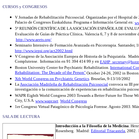
CURSOS y CONGRESOS
V Jornadas de Rehabilitación Psicosocial. Organizadas por el Hospital d
Palacio de Congresos Euskalduna. Programa e Información General en:
ww
5º REUNIÓN CIENTÍFICA DE LA ASOCIACIÓN ESPAÑOLA DE EVALU
.
Evaluación de Guías de Práctica Clínica
Valencia 6, 7 y 8 de noviembre 
http://www.aeets.org/
Seminario Intensivo de Formación Avanzada en Psicoterapia. Santander, 1
http://www.iepsi.org/act2002.html
V Congreso de la Asociación Europea de Historia de la Psiquiatría. Madr
Complutense. Información en 91 394 414 99 y en
EAHP_secretary@hotm
Boston University Center for Psychiatric Rehabilitation.
International Co
Rehabilitation: The Decade of the Person"
October 24-26, 2002 in Boston
Xth World Congress on Psychiatric Genetics
. Bruselas, 9-13/10/2002
La
Asociación Madrileña de Rehabilitación Psicosocial
convoca su III pre
investigación o la comunicación de experiencias en rehabilitación psicoso
WAPR Eighth World Congress 2003 Towards a Better Future for Those Wit
City, U.S.A.
www.wapr.net
World Congress
1er Congreso Virtual Patagónico de Psicología Forense. Agosto 2003. Má
SALA DE LECTURA
I
ntroducción a la Filosofía de la Medicina
. Hen
Rosenberg. Madrid:
Editorial Triacastela
, 2002.