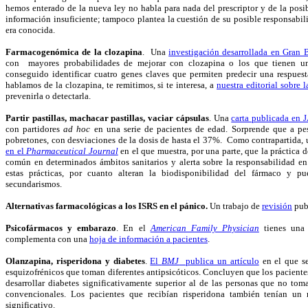
hemos enterado de la nueva ley no habla para nada del prescriptor y de la posi
información insuficiente; tampoco plantea la cuestión de su posible responsabili
era conocida.
Farmacogenómica de la clozapina
. Una
investigación desarrollada en Gran 
con mayores probabilidades de mejorar con clozapina o los que tienen un 
conseguido identificar cuatro genes claves que permiten predecir una respues
hablamos de la clozapina, te remitimos, si te interesa, a
nuestra editorial sobre 
prevenirla o detectarla.
Partir pastillas, machacar pastillas, vaciar cápsulas
. Una
carta publicada en
con partidores
ad hoc
en una serie de pacientes de edad. Sorprende que a pes
pobretones, con desviaciones de la dosis de hasta el 37%. Como contrapartida, 
en el
Pharmaceutical Journal
en el que muestra, por una parte, que la práctica 
común en determinados ámbitos sanitarios y alerta sobre la responsabilidad en
estas prácticas, por cuanto alteran la biodisponibilidad del fármaco y p
secundarismos.
Alternativas farmacológicas a los ISRS en el pánico.
Un trabajo de
revisión
publ
Psicofármacos y embarazo
. En el
American Family Physician
tienes un
complementa con una
hoja de información a pacientes
.
Olanzapina, risperidona y diabetes
.
El
BMJ
publica un artículo
en el que se
esquizofrénicos que toman diferentes antipsicóticos. Concluyen que los pacient
desarrollar diabetes significativamente superior al de las personas que no tom
convencionales. Los pacientes que recibían risperidona también tenían un 
significativo.