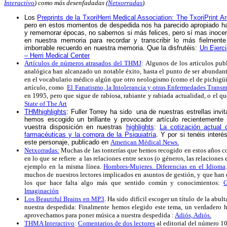
Interactivo
) como más desenfadadas (
Netxorradas
).
Los
Preprints de la TxoriHerri Medical Association: The TxoriPrint A
pero en estos momentos de despedida nos ha parecido apropiado hac
y rememorar épocas, no sabemos si más felices, pero sí mas inoce
en nuestra memoria para recordar y transcribir lo más fielmente
imborrable recuerdo en nuestra memoria. Que la disfrutéis:
Un Ejerci
– Herri Medical Center
Artículos de números atrasados del THMJ
: Algunos de los artículos pub
analógica han alcanzado un notable éxito, hasta el punto de ser abundan
en el vocabulario médico algún que otro neologismo (como el de pichigüi
artículo, como
El Fanatismo, la Intolerancia y otras Enfermedades Transm
en 1995, pero que sigue de rabiosa, rabiante y rabiada actualidad, o el q
State of The Art
THMhighlights
: Fuller Torrey ha sido una de nuestras estrellas inv
hemos escogido un brillante y provocador artículo recientemente
vuestra disposición en nuestras
highlights
:
La cotización actual
farmacéuticas y la compra de la Psiquiatría
. Y por si tenéis inter
este personaje, publicado
en
American Médical News.
Netxorradas:
Muchas de las tonterías que hemos recogido en estos años c
en lo que se refiere a las relaciones entre sexos (o géneros, las relaciones
ejemplo en la misma línea.
Hombres-Mujeres. Diferencias en el Idioma
muchos de nuestros lectores implicados en asuntos de gestión, y que han 
los que hace falta algo más que sentido común y conocimientos:
G
Imaginación
Los Beautiful Brains en MP3
.
Ha sido difícil escoger un título de la abul
nuestra despedida: Finalmente hemos elegido este tema, un verdadero h
aprovechamos para poner música a nuestra despedida :
Adiós, Adiós.
THMA Interactivo
:
Comentarios de dos lectores
al editorial del número 10