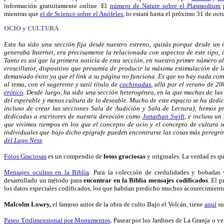
información gratuitamente online. El
número de Nature sobre el Plasmodium
p
mientras que
el de Science sobre el Anófeles
, lo estará hasta el próximo 31 de oct
OCIO y CULTURA
Esta ha sido una sección fija desde nuestro estreno, quizás porque desde un 
generaba Internet, era precisamente la relacionada con aspectos de este tipo, 
Tanto es así que la primera noticia de esta sección, en nuestro primer número 
eroscillator, dispositivo que presumía de producir la máxima estimulación de 
demasiado éxito ya que el link a su página no funciona. Es que no hay nada com
al tema, con el sugerente y sutil título de
cochinadas
, allá por el verano de 2
erótico
. Desde luego, ha sido una sección heterogénea, en la que muchas de las
del esperable y menos cultura de lo deseable. Mucho de este espacio se ha dedica
incluso de crear las secciones Sala de Audición y Sala de Lectura); hemos 
dedicadas a escritores de nuestra devoción como
Jonathan Swift
, e incluso un
que vivimos tiempos en los que el concepto de ocio y el concepto de cultura s
individuales que bajo dicho epígrafe pueden encontrarse las cosas más peregri
del Lago Ness
.
Fotos Graciosas
es un compendio de
fotos graciosas
y originales. La verdad es q
Mensajes ocultos en la Biblia
. Para la colección de credulidades y bobadas 
desarrollado un método para
encontrar en la Biblia mensajes codificados
. El 
los datos especiales codificados, los que habrían predicho muchos acontecimiento
Malcolm Lowry,
el famoso autor de la obra de culto Bajo el Volcán, tiene
aquí
su
Paseo Tridimensional por Monumentos
. Pasear por los Jardines de La Granja o ve