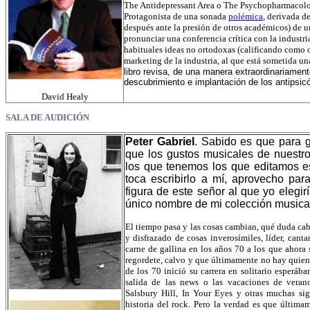
The Antidepressant Area o The Psychopharmacolog
Protagonista de una sonada
polémica
, derivada d
después ante la presión de otros académicos) de u
pronunciar una conferencia crítica con la industri
habituales ideas no ortodoxas (calificando como 
marketing de la industria, al que está sometida u
libro revisa, de una manera extraordinariamen
descubrimiento e implantación de los antipsicó
David Healy
SALA DE AUDICIÓN
Peter Gabriel
. Sabido es que para g
que los gustos musicales de nuestro
los que tenemos los que editamos e
toca escribirlo a mí, aprovecho para
figura de este señor al que yo elegi
único nombre de mi colección musica
El tiempo pasa y las cosas cambian, qué duda cabe
y disfrazado de cosas inverosímiles, líder, cant
carne de gallina en los años 70 a los que ahora
regordete, calvo y que últimamente no hay qui
de los 70 inició su carrera en solitario esperá
salida de las news o las vacaciones de vera
Salsbury Hill, In Your Eyes y otras muchas si
historia del rock. Pero la verdad es que últim