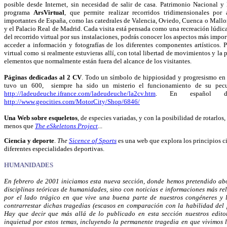
posible desde Internet, sin necesidad de salir de casa. Patrimonio Nacional y
programa
ArsVirtual
, que permite realizar recorridos tridimensionales po
importantes de España, como las catedrales de Valencia, Oviedo, Cuenca o Mallorc
y el Palacio Real de Madrid. Cada visita está pensada como una recreación lúdica
del recorrido virtual por sus instalaciones, podrás conocer los aspectos más impo
acceder a información y fotografías de los diferentes componentes artísticos. 
virtual como si realmente estuvieras allí, con total libertad de movimientos y la 
elementos que normalmente están fuera del alcance de los visitantes.
Páginas dedicadas al 2 CV
.
Todo un símbolo de hippiosidad y progresismo en n
tuvo un 600, siempre ha sido un misterio el funcionamiento de su pecu
http://ladeudeuche.ifrance.com/ladeudeuche/la2cv.htm
. En español d
http://www.geocities.com/MotorCity/Shop/6846/
Una Web sobre esqueletos
, de especies variadas, y con la posibilidad de rotarlo
menos que
The eSkeletons Project
...
Ciencia y deporte
.
The
Sicence of Sports
es una web que explora los principios ci
diferentes especialidades deportivas.
HUMANIDADES
En febrero de 2001 iniciamos esta nueva sección, donde hemos pretendido ab
disciplinas teóricas de humanidades, sino con noticias e informaciones más r
por el lado trágico en que vive una buena parte de nuestros congéneres y 
contrarrestar dichas tragedias (escasos en comparación con la habilidad de
Hay que decir que más allá de lo publicado en esta sección nuestros editor
inquietud por estos temas, incluyendo la permanente tragedia en que vivimos 