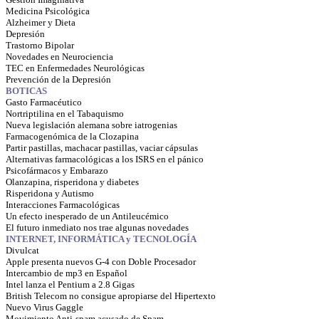
Medicina Psicológica
Alzheimer y Dieta
Depresión
Trastorno Bipolar
Novedades en Neurociencia
TEC en Enfermedades Neurológicas
Prevención de la Depresión
BOTICAS
Gasto Farmacéutico
Nortriptilina en el Tabaquismo
Nueva legislación alemana sobre iatrogenias
Farmacogenómica de la Clozapina
Partir pastillas, machacar pastillas, vaciar cápsulas
Alternativas farmacológicas a los ISRS en el pánico
Psicofármacos y Embarazo
Olanzapina, risperidona y diabetes
Risperidona y Autismo
Interacciones Farmacológicas
Un efecto inesperado de un Antileucémico
El futuro inmediato nos trae algunas novedades
INTERNET, INFORMÁTICA y TECNOLOGÍA
Divulcat
Apple presenta nuevos G-4 con Doble Procesador
Intercambio de mp3 en Español
Intel lanza el Pentium a 2.8 Gigas
British Telecom no consigue apropiarse del Hipertexto
Nuevo Virus Gaggle
Movimiento Anti-spam acusado de Spam