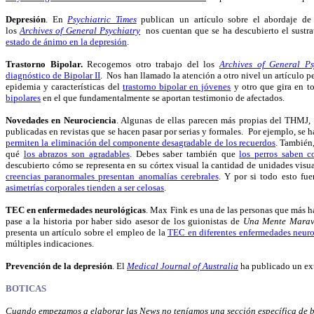
Depresión
. En
Psychiatric Times
publican un artículo sobre el abordaje d
los
Archives of General Psychiatry
nos cuentan que se ha descubierto el sustra
estado de ánimo en la depresión
.
Trastorno Bipolar.
Recogemos otro trabajo del los
Archives of General Ps
diagnóstico de Bipolar II
. Nos han llamado la atención a otro nivel un artículo p
epidemia y características del
trastorno bipolar en jóvenes
y otro que gira en t
bipolares
en el que fundamentalmente se aportan testimonio de afectados.
Novedades en Neurociencia
. Algunas de ellas parecen más propias del THMJ, 
publicadas en revistas que se hacen pasar por serias y formales. Por ejemplo, se 
permiten la eliminación del componente desagradable de los recuerdos
. También,
qué
los abrazos son agradables
. Debes saber también que
los perros saben c
descubierto cómo se representa en su córtex visual la cantidad de unidades vis
creencias paranormales presentan anomalías cerebrales
. Y por si todo esto f
asimetrías corporales tienden a ser celosas
.
TEC en enfermedades neurológicas
. Max Fink es una de las personas que más h
pase a la historia por haber sido asesor de los guionistas de
Una Mente Marav
presenta un artículo sobre el empleo de la
TEC en diferentes enfermedades neuro
múltiples indicaciones.
Prevención de la depresión
. El
Medical Journal of Australia
ha publicado un e
BOTICAS
Cuando empezamos a elaborar las News no teníamos una sección específica de bo