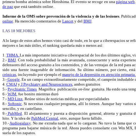
primera bomba atómica sobre Hiroshima. El evento se recoge en una
página web
de paz
que está también online.
Informe de la OMS sobre prevención de la violencia y de las lesiones
. Publicad
online
. Ha merecido comentarios de
Lancet
y del
BMJ
.
LAS 10 MEJORES
A lo largo de estos años hemos visto casi de todo, en lo que a ciberespacios se refi
mejores o las más útiles, el ranking quedaría más o menos así:
1.
THMA.
La más importante iniciativa ciberespacial de los dos últimos siglos, v
2.-
BMJ
. Con toda probabilidad la más avanzada, consecuente y seria experiencia
defensores del acceso gratuito a los contenidos, y de las ventajas de la red para a
sido una fuente inagotable de información. Su último número, por cierto, est
crónicas
, incluyendo por ejemplo el
manejo de la depresión en atención primaria.
3.-
Google
. En un campo extraordinariamente competido, el campeón indudable d
4.
CMAJ
y
J Psychiatry and Neurosciences
, ambos gratuitos
5.-
Psychiatric Times
Magnífica publicación
on-line
gratuita
.
Ha estdo una temp
6.-
WJM
, fue bonito mientras duró
7.-
MD Linx
. Reúne sitios de noticias médicas por especialidades
8.-
Softonic
. Si necesitas cualquier programa, allí lo tienen. Aunque hay varios s
sencillo, y en castellano.
9.-
PubMed
. El alojamiento y puesta a disposición general, abierta y gratuita 
hito. Y la idea de
PubMed Central
, otro, aunque fuera fallido.
10.-
Audiogalaxy
. No me extraña nada que se lo cargaran. No tuvo la fama que co
programa para bajarse música de la red. Ahora puedes consolarte con Win MX, 
suela de los zapatos.