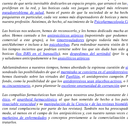
cuenta de que sería inevitable dedicarles un espacio propio, que arrancó en las
proliferan en la red, y las boticas cada vez juegan un papel más relevan
pseudoproblema de salud
, hasta el punto de que la sociedad de se ha hec
psiquiatras en particular, cada vez somos más dispensadores de boticas y me
nuestra profesión. Asistimos, de hecho, al nacimiento de la
Psicofarmacología C
Las boticas nos seducen, hemos de reconocerlo, y les hemos dedicado mucha ate
años. Hemos cantado a los
antipsicóticos atípicos
(suponiendo que podamos a
comercial a este grupo), a los
timorreguladores
(grupo todavía más hete
antiAlzheimer e incluso a las
psicohierbas
. Para redondear nuestra visión de 
los tiempos inciertos que podrían cernirse sobre los que sin duda han sido 
boticas (
los ISRS en el banquillo
), nos
despedimos del sertindol
(por lo q
y saludamos anticipadamente a los
ansiolíticos atípicos
.
Adelantándonos a nuestros tiempos, hemos abordado la espinosa cuestión de
s
sondeado las posibilidades de que el
marmitako se convierta en el antidepresivo
hemos ilustrado sobre las virtudes del
Panfilón
, el antidepresivo campeón. 
fondo, como la posibilidad de que los
antidepresivos sean placebos activos
, o 
su cincuentenario
, o para plantear la
excelente oportunidad de corrupción
que s
Las compañías farmacéuticas han sido para nosotros una fuente constante de 
ético
, el
apartheid farmacológico
al que han sometido de hecho a los paíse
insaciable voracidad
y su
manipulación de la Ciencia y de las revistas bioméd
con total complacencia por parte de las revistas). También nos ha preocupa
moda, al menos en el campo de los antipsicóticos y, con nuestro tantas veces 
marketing de enfermedades
y conceptos previamente a la comercialización 
tratarlos.