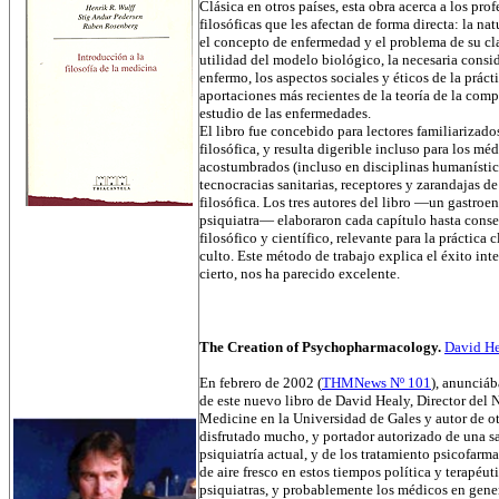
Clásica en otros países, esta obra acerca a los pro
filosóficas que les afectan de forma directa: la 
el concepto de enfermedad y el problema de su clas
utilidad del modelo biológico, la necesaria consi
enfermo, los aspectos sociales y éticos de la práct
aportaciones más recientes de la teoría de la com
estudio de las enfermedades.
El libro fue concebido para lectores familiarizado
filosófica, y resulta digerible incluso para los m
acostumbrados (incluso en disciplinas humanística
tecnocracias sanitarias, receptores y zarandajas de 
filosófica. Los tres autores del libro —un gastroen
psiquiatra— elaboraron cada capítulo hasta conseg
filosófico y científico, relevante para la práctica
culto. Este método de trabajo explica el éxito int
cierto, nos ha parecido excelente.
The Creation of Psychopharmacology.
David H
En febrero de 2002 (
THMNews Nº 101
), anunciáb
de este nuevo libro de David Healy, Director del
Medicine en la Universidad de Gales y autor de o
disfrutado mucho, y portador autorizado de una san
psiquiatría actual, y de los tratamiento psicofarm
de aire fresco en estos tiempos política y terapéu
psiquiatras, y probablemente los médicos en gene