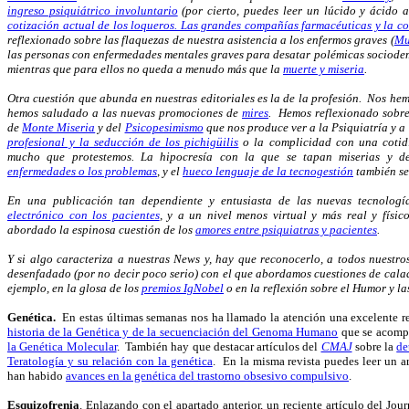
ingreso psiquiátrico involuntario
(por cierto, puedes leer un lúcido y ácido 
cotización actual de los loqueros. Las grandes compañías farmacéuticas y la co
reflexionado sobre las flaquezas de nuestra asistencia a los enfermos graves (
Mu
las personas con enfermedades mentales graves para desatar polémicas sociode
mientras que para ellos no queda a menudo más que la
muerte y miseria
.
Otra cuestión que abunda en nuestras editoriales es la de la profesión. Nos h
hemos saludado a las nuevas promociones de
mires
. Hemos reflexionado sobre
de
Monte Miseria
y del
Psicopesimismo
que nos produce ver a la Psiquiatría y a
profesional y la seducción de los pichigüilis
o la complicidad con una cotid
mucho que protestemos. La hipocresía con la que se tapan miserias y d
enfermedades o los problemas
, y el
hueco lenguaje de la tecnogestión
también se
En una publicación tan dependiente y entusiasta de las nuevas tecnolog
electrónico con los pacientes
, y a un nivel menos virtual y más real y físi
abordado la espinosa cuestión de los
amores entre psiquiatras y pacientes
.
Y si algo caracteriza a nuestras News y, hay que reconocerlo, a todos nuestros
desenfadado (por no decir poco serio) con el que abordamos cuestiones de calad
ejemplo, en la glosa de los
premios IgNobel
o en la reflexión sobre el Humor y l
Genética.
En estas últimas semanas nos ha llamado la atención una excelente r
historia de la Genética y de la secuenciación del Genoma Humano
que se acompa
la Genética Molecular
. También hay que destacar artículos del
CMAJ
sobre la
de
Teratología y su relación con la genética
. En la misma revista puedes leer un a
han habido
avances en la genética del trastorno obsesivo compulsivo
.
Esquizofrenia
. Enlazando con el apartado anterior, un reciente artículo del Jo