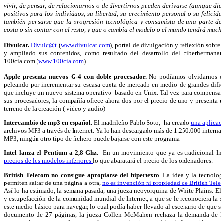
vivir, de pensar, de relacionarnos o de divertirnos pueden derivarse (aunque d
positivos para los individuos, su libertad, su crecimiento personal o su felicid
también pensarse que la progresión tecnológica y consumista de una parte d
costa o sin contar con el resto, y que o cambia el modelo o el mundo tendrá mucho
Divulcat.
Divulc@t
(
www.divulcat.com
), portal de divulgación y reflexión sobr
y ampliado sus contenidos, como resultado del desarrollo del ciberhermanam
100cia.com (
www.100cia.com
).
Apple presenta nuevos G-4 con doble procesador.
No podíamos olvidarnos 
peleando por incrementar su escasa cuota de mercado en medio de grandes difi
que incluye un nuevo sistema operativo basado en Unix. Tal vez para compensar 
sus procesadores, la compañía ofrece ahora dos por el precio de uno y presenta 
terreno de la creación ( video y audio)
Intercambio de mp3 en español.
El madrileño Pablo Soto, ha creado
una aplica
archivos MP3 a través de Internet. Ya lo han descargado más de 1.250.000 internau
MP3, ningún otro tipo de fichero puede bajarse con este programa
Intel lanza el Pentium a 2,8 Ghz.
En un movimiento que ya es tradicional I
precios de los modelos inferiores
lo que abaratará el precio de los ordenadores.
British Telecom no consigue apropiarse del hipertexto
. La idea y la tecnolo
permiten saltar de una página a otra,
no es invención ni propiedad de British Te
Así lo ha estimado, la semana pasada, una jueza neoyorquina de White Plains. El 
y estupefacción de la comunidad mundial de Internet, a que se le reconociera la 
este medio básico para navegar, lo cual podía haber llevado al escenario de que 
documento de 27 páginas, la jueza Collen McMahon rechaza la demanda de B