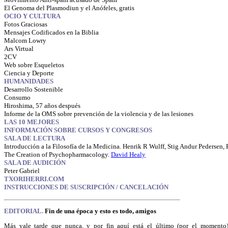
El Genoma del Plasmodiun y el Anófeles, gratis
OCIO Y CULTURA
Fotos Graciosas
Mensajes Codificados en la Biblia
Malcom Lowry
Ars Virtual
2CV
Web sobre Esqueletos
Ciencia y Deporte
HUMANIDADES
Desarrollo Sostenible
Consumo
Hiroshima, 57 años después
Informe de la OMS sobre prevención de la violencia y de las lesiones
LAS 10 MEJORES
INFORMACIÓN SOBRE CURSOS Y CONGRESOS
SALA DE LECTURA
I
ntroducción a la Filosofía de la Medicina
. Henrik R Wulff, Stig Andur Pedersen
The Creation of Psychopharmacology.
David Healy
SALA DE AUDICIÓN
Peter Gabriel
TXORIHERRI.COM
INSTRUCCIONES DE SUSCRIPCIÓN / CANCELACIÓN
EDITORIAL.
Fin de una época y esto es todo, amigos
Más vale tarde que nunca, y por fin aquí está el último (por el momento