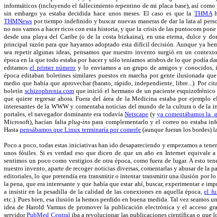
informáticos (incluyendo el fallecimiento repentino de mi placa base), así como 
sin embargo ya estaba decidida hace unos meses. El caso es que la
THMA
h
THMNews
por tiempo indefinido y buscar nuevas maneras de dar la lata al per
no nos vamos a hacer ricos con esta historia, y que la crisis de las puntocom pone
desde una playa del Caribe (o de la costa bizkaina), en una eterna, dulce y dor
principal razón para que hayamos adoptado esta difícil decisión. Aunque ya hem
sea repetir algunas ideas, pensamos que nuestro invento surgió en un context
época en la que todo estaba por hacer y sólo teníamos atisbos de lo que podía da
editamos
el primer número
y lo enviamos a un grupo de amigos y conocidos, in
época editaban boletines similares puestos en marcha por gente ilusionada qu
medio que había que aprovechar (barato, rápido, independiente, libre...). Por cit
boletín
schizophrenia.com
que inició el hermano de un paciente esquizofrénico 
que quiere regresar ahora. Fuera del área de la Medicina estaba por ejemplo e
interesantes de la WWW y comentaba noticias del mundo de la cultura o de la in
portales, el navegador dominante era todavía
Netscape
(y
ya comentábamos la g
Microsoft), hacían falta
plug-ins
para complementarlo y el correo no estaba in
Hasta
pensábamos que Linux terminaría por comerle
(aunque fueran los bordes) l
Poco a poco, todas estas iniciativas han ido des
apareciendo y empezamos a tener 
unos fósiles. Si es verdad eso que dicen de que un año en Internet equivale 
sentimos un poco como vestigios de otra época, como fuera de lugar. A esto ten
nuestro invento, aparte de recoger noticias diversas, comentarlas y abusar de la 
editoriales, lo que pretendía era transmitir o intentar transmitir una ilusión por l
la pena, que era interesante y que había que estar ahí, buscar, experimentar e im
a insistir en la pesadilla de la calidad de las conexiones en aquella época,
el f
etc.). Pues bien, esa ilusión la hemos perdido en buena medida. Tal vez seamos 
idea de Harold Varmus de promover la publicación electrónica y el acceso grat
servidor
PubMed Central
iba a revolucionar las publicaciones científicas o que 