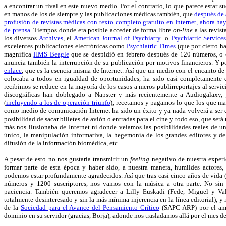
a encontrar un rival en este nuevo medio. Por el contrario, lo que parece estar 
en manos de los de siempre y las publicaciones médicas también, que
después de 
profusión de revistas médicas con texto completo gratuito en Internet, ahora ha
de prensa
. Tiempos donde era posible acceder de forma libre
on-line
a las revist
los diversos
Archives
, el
American Journal of Psychiatry
o
Psychiatric Service
excelentes publicaciones electrónicas como
Psychiatric Times
(que por cierto ha
magnífica
HMS Beagle
que se despidió en febrero después de 120 números, o
anuncia también la interrupción de su publicación por motivos financieros. Y p
enlace
, que es la esencia misma de Internet. Así que un medio con el encanto de l
colocaba a todos en igualdad de oportunidades, ha sido casi completamente
recibimos se reduce en la mayoría de los casos a meros publirreportajes al servic
discográficas han doblegado a Napster y más recientemente a Audiogalaxy, 
(
incluyendo a los de operación triunfo
), recetamos y pagamos lo que los que m
como medio de comunicación Internet ha sido un éxito y ya nada volverá a ser 
posibilidad de sacar billetes de avión o entradas para el cine y todo eso, que s
más nos ilusionaba de Internet ni donde veíamos las posibilidades reales de 
único, la manipulación informativa, la hegemonía de los grandes editores y de
difusión de la información biomédica, etc.
A pesar de esto no nos gustaría transmitir un
feeling
negativo de nuestra experie
formar parte de esta época y haber sido, a nuestra manera, humildes actores,
podemos estar profundamente agradecidos. Así que tras casi cinco años de vida 
números y 1200 suscriptores, nos vamos con la música a otra parte. No sin 
paciencia. También queremos agradecer a Lilly Euskadi (Fede, Miguel y Va
totalmente desinteresado y sin la más mínima injerencia en la línea editorial), 
de la
Sociedad para el Avance del Pensamiento Crítico
(SAPC-ARP) por el ama
dominio en su servidor (gracias, Borja), adonde nos trasladamos allá por el mes 