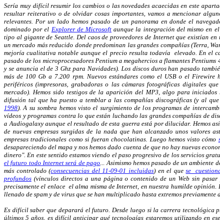
Sería muy difícil resumir los cambios o las novedades acaecidas en este aparta
resultar reiterativo o de olvidar cosas importantes, vamos a mencionar algu
relevantes. Por un lado hemos pasado de un panorama en donde el navega
dominado por el
Explorer de Microsoft
aunque la integración del mismo en el 
tipo al gigante de Seattle. Del caos de proveedores de Internet que existían e
un mercado más reducido donde predominan las grandes compañías (Terra, Wan
mejoría cualitativa notable aunque el precio resulta todavía elevado. En el 
pasado de los microprocesadores Pentium a megahercios a flamantes Pentiums 4
y se anuncia el de 3 Ghz para Navidades). Los discos duros han pasado tambié
más de 100 Gb a 7.200 rpm. Nuevos estándares como el USB o el Firewire ha
periféricos (impresoras, grabadoras o las cámaras fotográficas digitales q
mercado). Hemos sido testigos de la aparición del MP3, algo para iniciados
difusión tal que ha puesto a temblar a las compañías discográficas (y al q
1998
). A su sombra hemos visto el surgimiento de los programas de intercamb
vídeos y programas contra lo que están luchando las grandes compañías de di
a Audiogalaxy aunque el resultado de esta guerra está por dilucidar. Hemos as
de nuevas empresas surgidas de la nada que han alcanzado unos valores as
empresas tradicionales como si fueran chocolatinas. Luego hemos visto cómo
desapareciendo del mapa y nos hemos dado cuenta de que no hay nuevas economías
dinero". En este sentido estamos viendo el paso progresivo de los servicios grat
el futuro todo Internet será de pago
... Asimismo hemos pasado de un ambiente d
más controlado (
consecuencias del 11-09-01 incluidas
) en el que
se cuestiona
profundos
(vínculos directos a una página o contenido de un Web sin pasar 
precisamente el enlace el alma misma de Internet, en nuestra humilde opinión. P
llenado de spam y de virus que se han multiplicado hasta extremos previamente 
Es difícil saber que deparará el futuro. Desde luego si la carrera tecnológica 
últimos 5 años, es difícil anticipar qué tecnologías estaremos utilizando en e