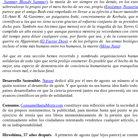
Summer, Bloody Summer)
, la manía de ver siempre en los demás, en los extr
sobrevalorar lo propio por el mero hecho de ser eso, propio (
Egoísmos, Nosotris
parece que el amigo Bush está empeñado en llevar a su ejército a hacer maniobr
UL-Amir K. AL-Ganimee, un psiquiatra Irakí, concretamente de Kerbala, que n
científicas a las que no tiene acceso gracias al esfuerzo conjunto de su preside
dicho país. También nos hicimos (que menos) eco de la tragedia de las Torres G
cumplido un año escaso y que aunque parezca mentira ya recordamos con cierta
del tiempo para diluir cualquier cosa, por fuerte que sea, y de la consecuente
guerra en Afganistan (
El Factor Dios
), o de los peligros de las armas biológic
incluso el tema más humano entre los humanos, la muerte (
Hilgo Naiz
)
Así que en esta sección hemos recorrido y nombrado organizaciones humani
solidarias de todo tipo que sería prolijo enumerar. Es posible que el hecho de h
mejor, una especie de demostración de conciencia humanitaria que tranquiliza
otros viven mal, e incluso fatal.
Desarrollo Sostenible.
Nature
dedicó allá por el mes de agosto un número al 
quién sostiene el desarrollo de quién. Y que quizás no sea buena idea fiarlo todo
países desarrollados en que la ciencia proveerá (antes era dios proveerá), sin t
avances científicos un pelo de solidaridad.
Consumo.
ConsumeHastaMorir.com
constituye una reflexión sobre la sociedad 
de sus propios instrumentos, la publicidad, para mostrar hasta qué punto se 
ejercicio de ironía que nos libera momentáneamente de la presión que los
continuamente sobre los ciudadanos intentando vendernos cualquier artículo, 
de su indispensabilidad.
Hiroshima, 57 años después
. A primeros de agosto (qué lejos parece) se conme