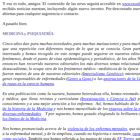
Y eso es todo, amigos. El contenido de las news seguirá accesible en
www.txori
recibáis noticias nuestras, incluyendo algún nuevo invento. Por descontado n
ue
abiertas para cualquier sugerencia o contacto.
A pasarlo bien.
MEDICINA y PSIQUIATRÍA
Cinco años dan para muchas novedades, para muchas matizaciones y para muc
que una repetición con diferentes trajes de lo que ya se conocía. Gran pa
interesado y hemos recogido en este tiempo puede seguirse en nuestros edit
fenómenos, desde el punto de vista epidemiológico y periodístico, de los años 
entonces han recorrido nuestros editoriales los más diversos temas relaciona
destacadísimo, lo ocupa otro de los fenómenos médico - mediáticos de la época:
fueron motivo de una de nuestras editoriales (
Imperialismo Genético
), mientra
genes responsables de enfermedades (
Genes a Gogo
) o las
aportaciones de la G
de razas en la especie humana
.
En una publicación como la nuestra, bastante heterodoxa ella, hemos retomado 
y médica, que llena revistas y curriculums (
Investigación y Ciencia o Así
) 
conocimiento y a una mejor atención a los enfermos. Así, hemos hablado de la
de la historia de la Medicina
y nos hemos maravillado de los
ensayos sobre la e
diversas enfermedades
. Y por supuesto, hemos gozado elogiando la brillantez
los límites de la Medicina
.
Nos hemos pronunciado acerca de la
violencia de los enfermos mentales
, que s
a la enfermedad mental, y de la simplista, cuando no hipócrita e interesada,
cara
como sociales
. También nos hemos referido a los puntos de vista de
EF Torrey
, u