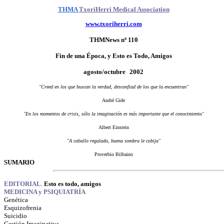
THMA
TxoriHerri Medical Association
www.txoriherri.com
THMNews nº 1
10
Fin de una Época, y Esto es Todo, Amigos
agosto/octubre
2002
"Creed en los que buscan la verdad, desconfiad de los que la encuentran"
André Gide
"En los momentos de crisis, sólo la imaginación es más importante que el conocimiento"
Albert Einstein
"A caballo regalado, buena sombra le cobija"
Proverbio Bilbaino
SUMARIO
EDITORIAL
.
Esto es todo, amigos
MEDICINA y PSIQUIATRÍA
Genética
Esquizofrenia
Suicidio
Gestión Imaginativa