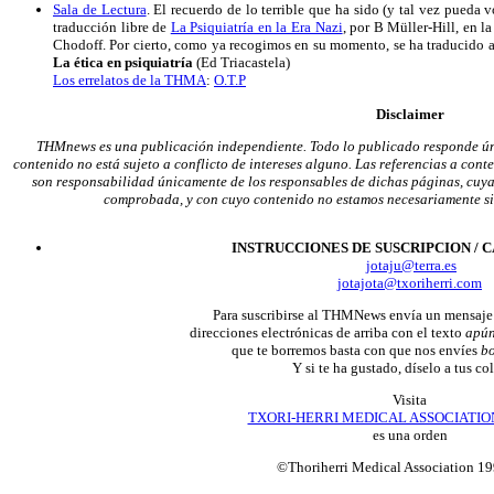
Sala de Lectura
.
El recuerdo de lo terrible que ha sido (y tal vez pueda v
traducción libre de
La Psiquiatría en la Era Nazi
, por B Müller-Hill, en l
Chodoff. Por cierto, como ya recogimos en su momento, se ha traducido al 
La ética en psiquiatría
(Ed Triacastela)
Los errelatos de la THMA
:
O.T.P
Disclaimer
THMnews es una publicación independiente. Todo lo publicado responde úni
contenido no está sujeto a conflicto de intereses alguno. Las referencias a cont
son responsabilidad únicamente de los responsables de dichas páginas, cuya
comprobada, y con cuyo contenido no estamos necesariamente s
INSTRUCCIONES DE SUSCRIPCION /
jotaju@terra.es
jotajota@txoriherri.com
Para suscribirse al THMNews envía un mensaje 
direcciones electrónicas de arriba con el texto
apún
que te borremos basta con que nos envíes
b
Y si te ha gustado, díselo a tus c
Visita
TXORI-HERRI MEDICAL ASSOCIATION
es una orden
©Thoriherri Medical Association 1