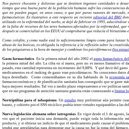
Nos parece chocante y doloroso que se destinen ingentes cantidades a desar
tiempo que una buena parte de la población humana sufre las consecuencias de
que no pueden pagar, en unos casos, o que por puras razones de mercado, n
farmacéuticas. Es ilustrativo a este respecto un reciente
editorial del BMJ
dond
utilizado en la enfermedad del sueño, se dejó de fabricar en 1995, aduciéndose
de la falta de recursos de los seres humanos afectados por la enfermedad, que
después se comercializó en los EEUU al comprobarse que reducía el hirsutismo 
Como colofón, y como nadie está lo suficientemente limpio como para lanzar la 
abuso de las boticas, es obligada la referencia a la reflexión sobre la creativi
de los psiquiatras a la hora de manejar y combinar los psicofármacos (
los psiqu
Gasto farmacéutico
. En la primera mitad del año 2002 el
gasto farmacéutico de
la primera mitad del año. La cifra en sí marea, pero no es menos llamativo el 
pasado, esta cantidad representa un incremento del 9,88%. Y qué decir del gasto p
medicamentos en el ranking de gasto eran psicofármacos. No conocemos datos d
haya desinflado. Como comentábamos en su día hablando de la
economía sa
farmacoeconómicos y de planificación sanitaria han conseguido que se gaste más
haya mejores resultados. Tal vez a medio plazo empezaremos a ver políticas sani
que en sus programas de atención sanitaria gratuita están comenzando a
limitar l
Nortriptilina para el tabaquismo
. Un
estudio
muy preliminar aún permite cuand
barato, y cubierto por el SNS tricíclico podría tener virtudes equiparables a las d
Nueva legislación alemana sobre iatrogenias
. En vigor desde el 1 de agosto, l
vez que el paciente inicia una demanda, puede exigir toda la información mé
producto, y si obtiene un indicio de que el medicamento pudo causar el problema
tendrá que arreglárselas para demostrar que la causa no fue la toma del fármaco,