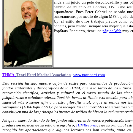
anda a mi juicio un pelo descolocadillo y sus o
cambio de milenio en Londres, OVO) me result
espontáneas. Pues Peter Gabriel ha sacado nu
someramente, por medio de algún MP3 bajado de 
Up, al estilo de otros trabajos previos como So
cohetes, pero bueno, siempre será mejor que est
PopStars. Por cierto, tiene una
página Web
muy cu
THMA
Txori Herri Medical Association
www.txoriherri.com
Esta sección ha sido nuestro cajón de sastre para contenidos de producción
fondos editoriales y discográficos de la THMA, que a lo largo de los últimos
renovación científica, artística y cultural en el vasto mundo de las cien
psiquiátricas o saludmentaleras. También hemos utilizado esta sección para ubi
material más o menos afín a nuestra filosofía vital, o que al menos nos hu
variopintas (THMHighlights), o para recoger las innumerables tonterías más o m
constituyen una de las principales fuentes de tráfico de bits en la red (netxorrada
Así que hemos ido tirando de los fondos editoriales de nuestra publicación he
producción musical de su sello discográfico,
THMRecords
, y de su principal estr
recogido las aportaciones que algunos lectores nos han enviado, tanto en