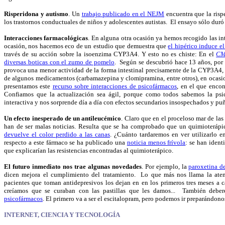
Risperidona y autismo
. Un
trabajo publicado en el NEJM
encuentra que la rispe
los trastornos conductuales de niños y adolescentes autistas. El ensayo sólo dur
Interacciones farmacológicas
.
En alguna otra ocasión ya hemos recogido las in
ocasión, nos hacemos eco de un estudio que demuestra que
el hipérico induce e
través de su acción sobre la isoenzima CYP3A4.
Y esto no es chiste: En el
CM
diversas boticas con el zumo de pomelo
. Según se descubrió hace 13 años, por 
provoca una menor actividad de la forma intestinal precisamente de la CYP3A4, 
de algunos medicamentos (carbamazepina y clomipramina, entre otros), en ocasio
presentamos este
recurso sobre interacciones de psicofármacos
, en el que encon
Confiamos que la actualización sea ágil, porque como todos sabemos la psi
interactiva y nos sorprende día a día con efectos secundarios insospechados y puñ
Un efecto inesperado de un antileucémico
. Claro que en el proceloso mar de las
han de ser malas noticias. Resulta que se ha comprobado que un quimioterápic
devuelve el color perdido a las canas
. ¿Cuánto tardaremos en ver utilizarlo e
respecto a este fármaco se ha publicado una
noticia menos frívola
: se han iden
que explicarían las resistencias encontradas al quimioterápico.
El futuro inmediato nos trae algunas novedades
. Por ejemplo, la
paroxetina d
dicen mejora el cumplimiento del tratamiento. Lo que más nos llama la ate
pacientes que toman antidepresivos los dejan en en los primeros tres meses a c
creíamos que se curaban con las pastillas que les damos... También debe
psicofármacos
. El primero va a ser el escitalopram, pero podemos ir preparándono
INTERNET, CIENCIA Y TECNOLOGÍA